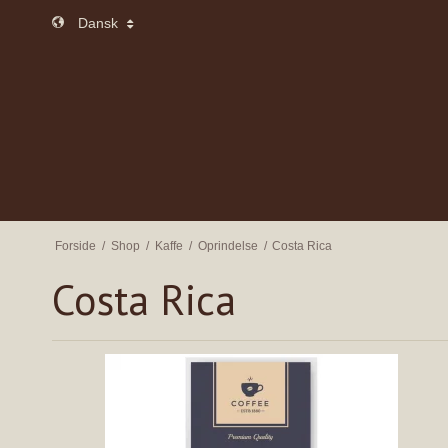
Dansk
Forside
/
Shop
/
Kaffe
/
Oprindelse
/
Costa Rica
Costa Rica